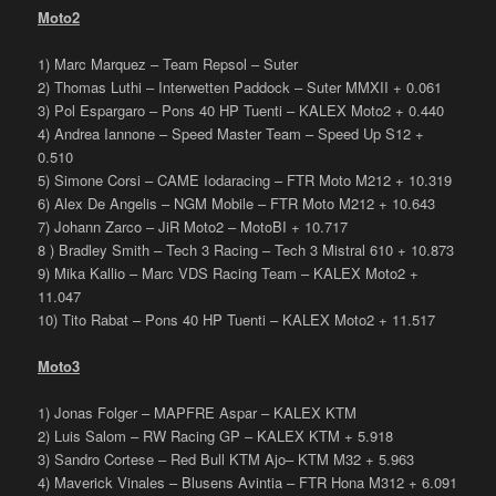
Moto2
1) Marc Marquez – Team Repsol – Suter
2) Thomas Luthi – Interwetten Paddock – Suter MMXII + 0.061
3) Pol Espargaro – Pons 40 HP Tuenti – KALEX Moto2 + 0.440
4) Andrea Iannone – Speed Master Team – Speed Up S12 +
0.510
5) Simone Corsi – CAME Iodaracing – FTR Moto M212 + 10.319
6) Alex De Angelis – NGM Mobile – FTR Moto M212 + 10.643
7) Johann Zarco – JiR Moto2 – MotoBI + 10.717
8 ) Bradley Smith – Tech 3 Racing – Tech 3 Mistral 610 + 10.873
9) Mika Kallio – Marc VDS Racing Team – KALEX Moto2 +
11.047
10) Tito Rabat – Pons 40 HP Tuenti – KALEX Moto2 + 11.517
Moto3
1) Jonas Folger – MAPFRE Aspar – KALEX KTM
2) Luis Salom – RW Racing GP – KALEX KTM + 5.918
3) Sandro Cortese – Red Bull KTM Ajo– KTM M32 + 5.963
4) Maverick Vinales – Blusens Avintia – FTR Hona M312 + 6.091