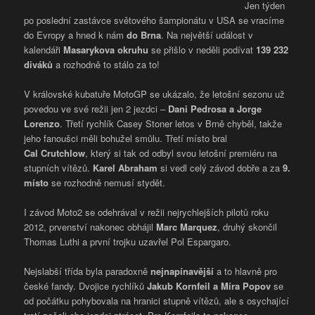
Jen týden
po poslední zastávce světového šampionátu v USA se vracíme
do Evropy a hned k nám
do Brna
. Na největší událost v
kalendáři
Masarykova okruhu
se přišlo v neděli podívat
139 232
diváků
a rozhodně to stálo za to!
V královské kubatuře MotoGP se ukázalo, že letošní sezonu už
povedou ve své režii jen 2 jezdci –
Dani Pedrosa a Jorge
Lorenzo
. Třetí rychlík Casey Stoner letos v Brně chyběl, takže
jeho fanoušci měli bohužel smůlu. Třetí místo bral
Cal Crutchlow
, který si tak od odbyl svou letošní premiéru na
stupních vítězů.
Karel Abraham
si vedl celý závod dobře a za
9.
místo
se rozhodně nemusí stydět.
I závod Moto2 se odehrával v režii nejrychlejších pilotů roku
2012, prvenství nakonec obhájil
Marc Marquez
, druhý skončil
Thomas Luthi a první trojku uzavřel Pol Espargaro.
Nejslabší třída byla paradoxně
nejnapínavější
a to hlavně pro
české fandy. Dvojice rychlíků
Jakub Kornfeil a Míra Popov
se
od počátku pohybovala na hranici stupně vítězů, ale s osychající