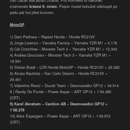
tratí začali oba jezdci ztrácet. Pro Kornfeila to nakonec
znamenalo
krásné 6. místo
, Popov musel bohužel odstoupit po
pádu pár kol před koncem.
MotoGP
1) Dani Pedrosa – Repsol Honda – Honda RC213V
2) Jorge Lorenzo – Yamaha Factory – Yamaha YZR M1 + 0.178
3) Cal Crutchlow – Monster Tech 3 – Yamaha YZR M1 + 12.343
4) Andrea Dovizioso – Monster Tech 3 – Yamaha YZR M1 +
18.591
5) Stefan Bradl – LCR Honda MotoGP – Honda RC213V + 25.582
6) Alvaro Bautista – San Carlo Gresini – Honda RC213V +
29.451
7) Valentino Rossi – Ducati Team – Desmosedici GP12 + 34.514
8 ) Randy De Puniet – Power Aspar – ART GP12 + 1’04.285
(CRT)
9) Karel Abraham – Cardion AB – Desmosedici GP12 +
1’08.278
10) Aleix Espargaro – Power Aspar – ART GP12 + 1’09.972
(CRT)