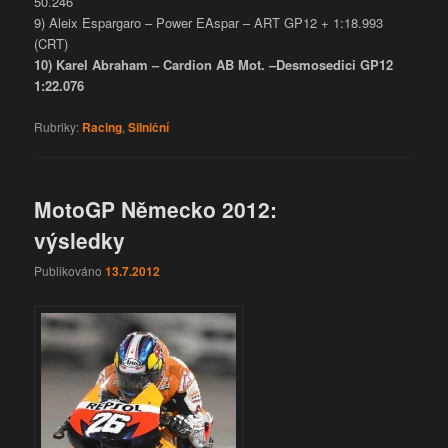
50.246
9) Aleix Espargaro – Power EAspar – ART GP12 + 1:18.993
(CRT)
10) Karel Abraham – Cardion AB Mot. –Desmosedici GP12
1:22.076
Rubriky:
Racing
,
Silniční
MotoGP Německo 2012:
výsledky
Publikováno
13.7.2012