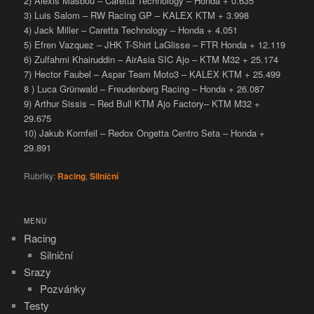
2) Alexis Masbou – Caretta Technology – Honda + 0.635
3) Luis Salom – RW Racing GP – KALEX KTM + 3.998
4) Jack Miller – Caretta Technology – Honda + 4.051
5) Efren Vazquez – JHK T-Shirt LaGlisse – FTR Honda + 12.119
6) Zulfahmi Khairuddin – AirAsia SIC Ajo – KTM M32 + 25.174
7) Hector Faubel – Aspar Team Moto3 – KALEX KTM + 25.499
8 ) Luca Grünwald – Freudenberg Racing – Honda + 26.087
9) Arthur Sissis – Red Bull KTM Ajo Factory– KTM M32 +
29.675
10) Jakub Kornfeil – Redox Ongetta Centro Seta – Honda +
29.891
Rubriky:
Racing
,
Silniční
MENU
Racing
Silniční
Srazy
Pozvánky
Testy