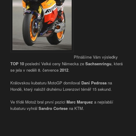
Přinášíme Vám výsledky
TOP 10
poslední Velké ceny Německa ze
Sachsenringu
, která
se jela v neděli 8. července
2012
.
Královskou kubaturu MotoGP domiloval
Dani Pedrosa
na
Hondě, který naložil druhému Lorenzovi téměř 15 sekund.
Ve třídě Moto2 bral první pozici
Marc Marquez
a nejslabší
kubaturu vyhrál
Sandro Cortese
na KTM.