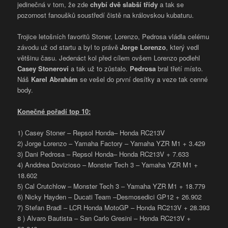
jedinečná v tom, že zde
chybí dvě slabší třídy
a tak se
pozornost fanoušků soustředí čistě na královskou kubaturu.
Trojice letošních favoritů Stoner, Lorenzo, Pedrosa vládla celému
závodu už od startu a byl to právě
Jorge Lorenzo
, který vedl
většinu času. Jedenáct kol před cílem ovšem Lorenzo podlehl
Casey Stonerovi
a tak už to zůstalo.
Pedrosa
bral třetí místo.
Náš
Karel Abrahám
se vešel do první desítky a veze tak cenné
body.
Konečné pořadí top 10:
1) Casey Stoner – Repsol Honda– Honda RC213V
2) Jorge Lorenzo – Yamaha Factory – Yamaha YZR M1 + 3.429
3) Dani Pedrosa – Repsol Honda– Honda RC213V + 7.633
4) Anddrea Dovizioso – Monster Tech 3 – Yamaha YZR M1 +
18.602
5) Cal Crutchlow – Monster Tech 3 – Yamaha YZR M1 + 18.779
6) Nicky Hayden – Ducati Team –Desmosedici GP12 + 26.902
7) Stefan Bradl – LCR Honda MotoGP – Honda RC213V + 28.393
8 ) Alvaro Bautista – San Carlo Gresini – Honda RC213V +