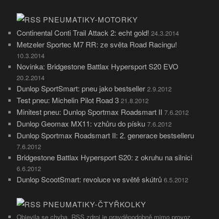
PNEUMATIKY-MOTORKY
Continental Conti Trail Attack 2: echt gold!
24.3.2014
Metzeler Sportec M7 RR: ze světa Road Racingu!
10.3.2014
Novinka: Bridgestone Battlax Hypersport S20 EVO
20.2.2014
Dunlop SportSmart: pneu jako bestseller
2.9.2012
Test pneu: Michelin Pilot Road 3
21.8.2012
Minitest pneu: Dunlop Sportmax Roadsmart II
7.6.2012
Dunlop Geomax MX11: vzhůru do písku
7.6.2012
Dunlop Sportmax Roadsmart II: 2. generace bestselleru
7.6.2012
Bridgestone Battlax Hypersport S20: z okruhu na silnici
6.6.2012
Dunlop ScootSmart: revoluce ve světě skútrů
6.5.2012
PNEUMATIKY-ČTYŘKOLKY
Objevila se chyba, RSS zdroj je pravděpodobně mimo provoz.