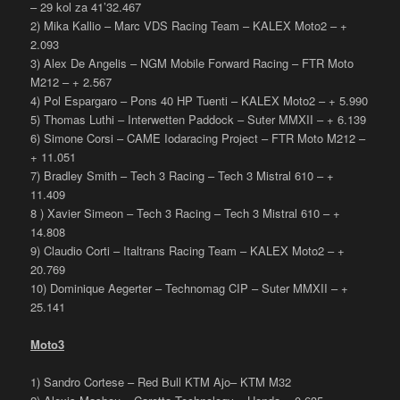
– 29 kol za 41’32.467
2) Mika Kallio – Marc VDS Racing Team – KALEX Moto2 – +
2.093
3) Alex De Angelis – NGM Mobile Forward Racing – FTR Moto
M212 – + 2.567
4) Pol Espargaro – Pons 40 HP Tuenti – KALEX Moto2 – + 5.990
5) Thomas Luthi – Interwetten Paddock – Suter MMXII – + 6.139
6) Simone Corsi – CAME Iodaracing Project – FTR Moto M212 –
+ 11.051
7) Bradley Smith – Tech 3 Racing – Tech 3 Mistral 610 – +
11.409
8 ) Xavier Simeon – Tech 3 Racing – Tech 3 Mistral 610 – +
14.808
9) Claudio Corti – Italtrans Racing Team – KALEX Moto2 – +
20.769
10) Dominique Aegerter – Technomag CIP – Suter MMXII – +
25.141
Moto3
1) Sandro Cortese – Red Bull KTM Ajo– KTM M32