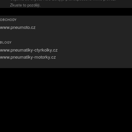
Zkuste to později.
OBCHODY
www.pneumoto.cz
BLOGY
www.pneumatiky-ctyrkolky.cz
www.pneumatiky-motorky.cz