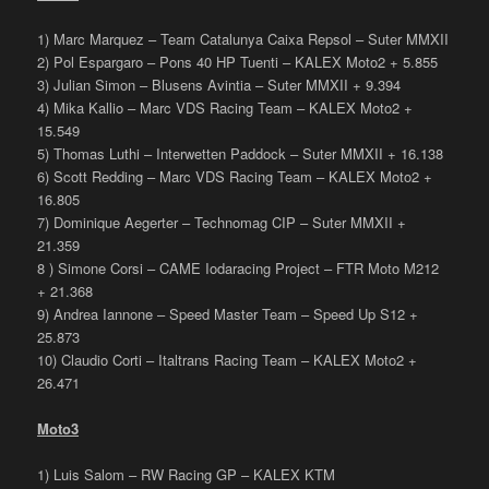
1) Marc Marquez – Team Catalunya Caixa Repsol – Suter MMXII
2) Pol Espargaro – Pons 40 HP Tuenti – KALEX Moto2 + 5.855
3) Julian Simon – Blusens Avintia – Suter MMXII + 9.394
4) Mika Kallio – Marc VDS Racing Team – KALEX Moto2 +
15.549
5) Thomas Luthi – Interwetten Paddock – Suter MMXII + 16.138
6) Scott Redding – Marc VDS Racing Team – KALEX Moto2 +
16.805
7) Dominique Aegerter – Technomag CIP – Suter MMXII +
21.359
8 ) Simone Corsi – CAME Iodaracing Project – FTR Moto M212
+ 21.368
9) Andrea Iannone – Speed Master Team – Speed Up S12 +
25.873
10) Claudio Corti – Italtrans Racing Team – KALEX Moto2 +
26.471
Moto3
1) Luis Salom – RW Racing GP – KALEX KTM