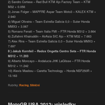
2) Sandro Cortese – Red Bull KTM Ajo Factory Team – KTM
M32 + 0.056
3) Jonas Folger – MAPFRE Aspar Team Moto3 – KALEX KTM +
2.940
4) Miguel Oliveira – Team Estrella Galicia 0,0 – Suter Honda
MMX3 + 3.067
5) Romano Fenati – Team Italia FMI – FTR Honda M312 + 3.664
6) Zulfahmi Khairuddin – AirAsia SIC Ajo – KTM M32 + 7.663
7) Alex Rins – Team Estrella Galicia 0,0 – Suter Honda MMX3 +
7.697
8 ) Jakub Kornfeil – Redox Ongetta Centro Seta – FTR Honda
M312 + 11.203
9) Alberto Moncayo – Andalucia JHK LaGlisse – FTR Honda
M312 + 11.242
10) Alexis Masbou – Caretta Technology – Honda NSF250R +
13.163
Rubriky:
Racing
,
Silniční
MotoGP USA 2012: výsledky