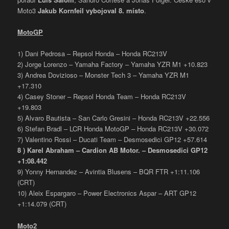
Moto3
Jakub Kornfeil vybojoval 8. místo
.
MotoGP
1) Dani Pedrosa – Repsol Honda – Honda RC213V
2) Jorge Lorenzo – Yamaha Factory – Yamaha YZR M1 +10.823
3) Andrea Dovizioso – Monster Tech 3 – Yamaha YZR M1
+17.310
4) Casey Stoner – Repsol Honda Team – Honda RC213V
+19.803
5) Alvaro Bautista – San Carlo Gresini – Honda RC213V +22.556
6) Stefan Bradl – LCR Honda MotoGP – Honda RC213V +30.072
7) Valentino Rossi – Ducati Team – Desmosedici GP12 +57.614
8 ) Karel Abraham – Cardion AB Motor. – Desmosedici GP12
+1:08.442
9) Yonny Hernandez – Avintia Blusens – BQR FTR +1:11.106
(CRT)
10) Aleix Espargaro – Power Electronics Aspar – ART GP12
+1:14.079 (CRT)
Moto2